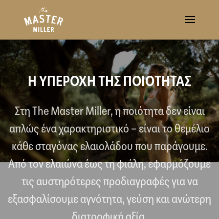
Η ΥΠΕΡΟΧΗ ΤΗΣ ΠΟΙΟΤΗΤΑΣ
Στη The Master Miller, η ποιότητα δεν είναι
απλώς ένα χαρακτηριστικό – είναι το θεμέλιο
κάθε σταγόνας ελαιολάδου που παράγουμε.
Από τον ελαιώνα έως τη φιάλη, εφαρμόζουμε
τις αυστηρότερες προδιαγραφές για να
εξασφαλίσουμε αγνότητα, γεύση και ανώτερη
διατροφική αξία.