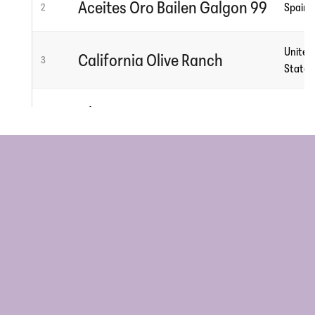
Aceites Oro Bailen Galgon 99
Spain
2
United
California Olive Ranch
3
States
Oliviers & Co
France
4
Domenica Fiore
Italy
5